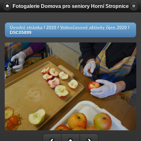
Fotogalerie Domova pro seniory Horní Stropnice
Úvodní stránka
/
2020
/
Volnočasové aktivity říjen 2020
/
DSC05899