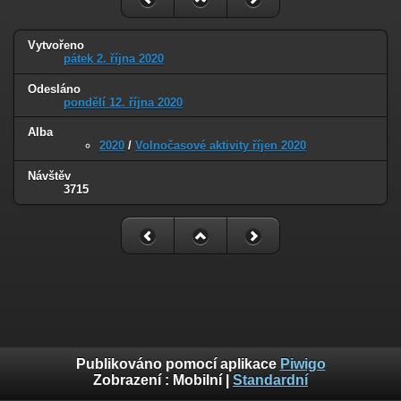
Vytvořeno
pátek 2. října 2020
Odesláno
pondělí 12. října 2020
Alba
2020
/
Volnočasové aktivity říjen 2020
Návštěv
3715
Publikováno pomocí aplikace
Piwigo
Zobrazení :
Mobilní
|
Standardní