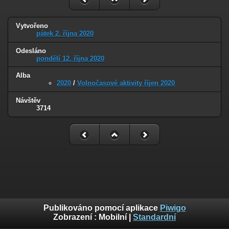
Vytvořeno
pátek 2. října 2020
Odesláno
pondělí 12. října 2020
Alba
2020
/
Volnočasové aktivity říjen 2020
Návštěv
3714
Publikováno pomocí aplikace
Piwigo
Zobrazení :
Mobilní
|
Standardní