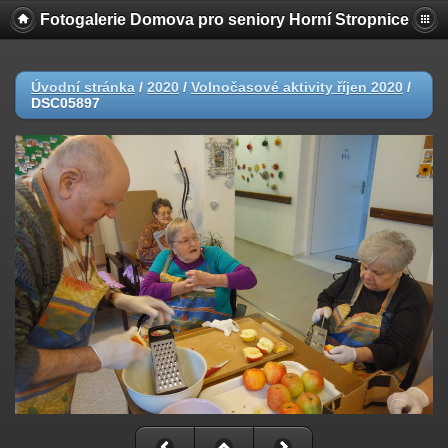
Fotogalerie Domova pro seniory Horní Stropnice
Úvodní stránka
/
2020
/
Volnočasové aktivity říjen 2020
/
DSC05897