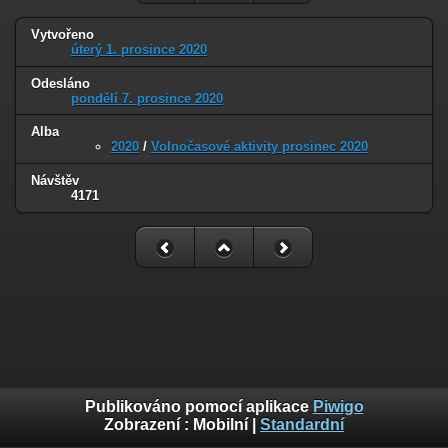
Vytvořeno
úterý 1. prosince 2020
Odesláno
pondělí 7. prosince 2020
Alba
2020
/
Volnočasové aktivity prosinec 2020
Návštěv
4171
Publikováno pomocí aplikace
Piwigo
Zobrazení :
Mobilní
|
Standardní