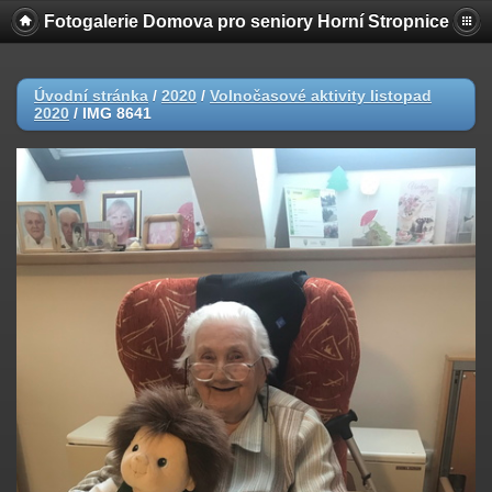
Fotogalerie Domova pro seniory Horní Stropnice
Úvodní stránka
/
2020
/
Volnočasové aktivity listopad
2020
/
IMG 8641