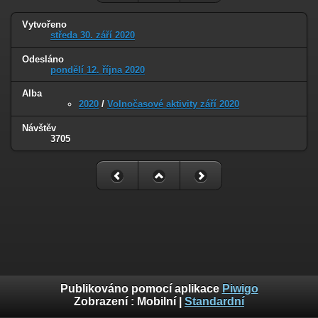
Vytvořeno
středa 30. září 2020
Odesláno
pondělí 12. října 2020
Alba
2020
/
Volnočasové aktivity září 2020
Návštěv
3705
Publikováno pomocí aplikace
Piwigo
Zobrazení :
Mobilní
|
Standardní